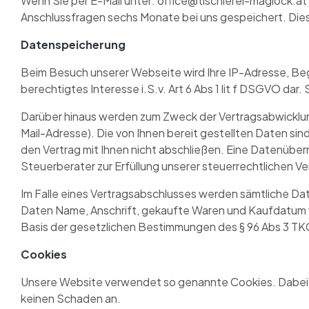
Wenn Sie per E-Mail unter: office@tischlerei-maglock.a
Anschlussfragen sechs Monate bei uns gespeichert. Diese
Datenspeicherung
Beim Besuch unserer Webseite wird Ihre IP-Adresse, Begin
berechtigtes Interesse i.S.v. Art 6 Abs 1 lit f DSGVO da
Darüber hinaus werden zum Zweck der Vertragsabwicklu
Mail-Adresse). Die von Ihnen bereit gestellten Daten sin
den Vertrag mit Ihnen nicht abschließen. Eine Datenüberm
Steuerberater zur Erfüllung unserer steuerrechtlichen V
Im Falle eines Vertragsabschlusses werden sämtliche Dat
Daten Name, Anschrift, gekaufte Waren und Kaufdatum we
Basis der gesetzlichen Bestimmungen des § 96 Abs 3 TKG s
Cookies
Unsere Website verwendet so genannte Cookies. Dabei ha
keinen Schaden an.