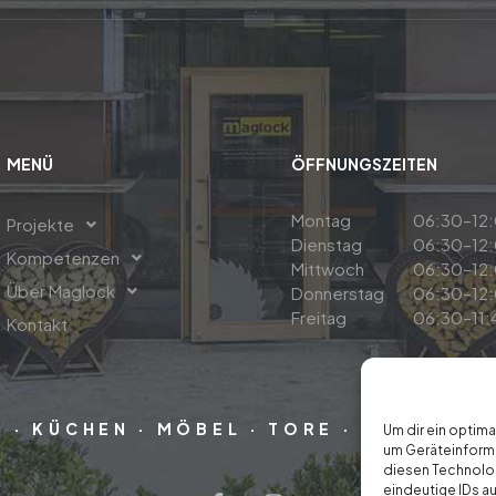
MENÜ
ÖFFNUNGSZEITEN
Montag
06:30–12:
Projekte
Dienstag
06:30–12:
Kompetenzen
Mittwoch
06:30–12:
Über Maglock
Donnerstag
06:30–12:
Freitag
06:30–11:
Kontakt
 · KÜCHEN · MÖBEL · TORE · STIEGEN 
Um dir ein optim
um Geräteinforma
diesen Technolog
eindeutige IDs au