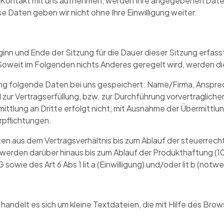
t Kontakt mit uns aufnehmen, werden Ihre angegebenen Daten
 Daten geben wir nicht ohne Ihre Einwilligung weiter.
n und Ende der Sitzung für die Dauer dieser Sitzung erfasst.
r. Soweit im Folgenden nichts Anderes geregelt wird, werden d
ng folgende Daten bei uns gespeichert: Name/Firma, Anspr
d zur Vertragserfüllung, bzw. zur Durchführung vorvertraglic
ittlung an Dritte erfolgt nicht, mit Ausnahme der Übermittlu
erpflichtungen.
en aus dem Vertragsverhältnis bis zum Ablauf der steuerrecht
rden darüber hinaus bis zum Ablauf der Produkthaftung (10 
owie des Art 6 Abs 1 lit a (Einwilligung) und/oder lit b (not
ndelt es sich um kleine Textdateien, die mit Hilfe des Brow