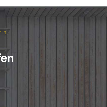
ELT.
fen