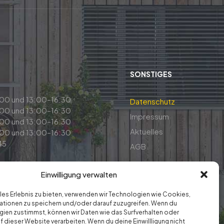
SONSTIGES
00 und 13:00–16:30
Datenschutz
00 und 13:00–16:30
Impressum
00 und 13:00–16:30
Aktuelles
00 und 13:00–16:30
45
AGB
Einwilligung verwalten
· BÜROS · GASTRO
ales Erlebnis zu bieten, verwenden wir Technologien wie Cookies,
tionen zu speichern und/oder darauf zuzugreifen. Wenn du
ien zustimmst, können wir Daten wie das Surfverhalten oder
f dieser Website verarbeiten. Wenn du deine Einwillligung nicht