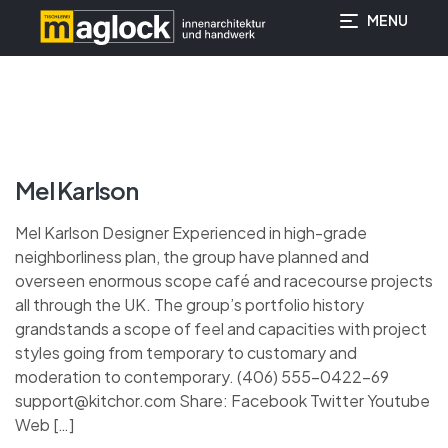
MENU
springen
Mel Karlson
Mel Karlson Designer Experienced in high-grade
neighborliness plan, the group have planned and
overseen enormous scope café and racecourse projects
all through the UK. The group’s portfolio history
grandstands a scope of feel and capacities with project
styles going from temporary to customary and
moderation to contemporary. (406) 555-0422-69
support@kitchor.com Share: Facebook Twitter Youtube
Web […]