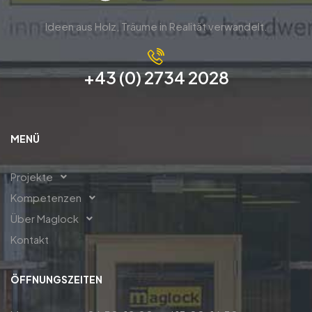
Ideen aus Holz, Träume in Realität verwandelt.
+43 (0) 2734 2028
MENÜ
Projekte
Kompetenzen
Über Maglock
Kontakt
ÖFFNUNGSZEITEN